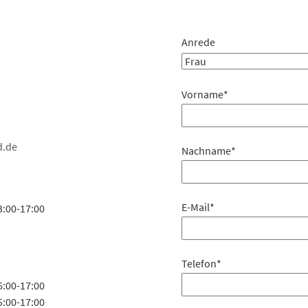
Anrede
Vorname
*
d.de
Nachname
*
E-Mail
*
3:00-17:00
Telefon
*
6:00-17:00
5:00-17:00